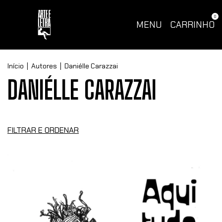
0
MENU
CARRINHO
Início
|
Autores
|
Daniélle Carazzai
DANIÉLLE CARAZZAI
FILTRAR E ORDENAR