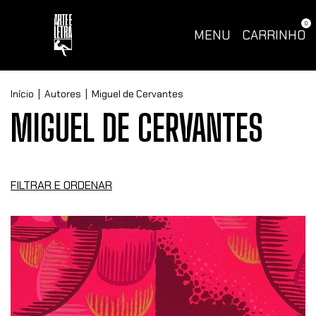
0
MENU
CARRINHO
Início
|
Autores
|
Miguel de Cervantes
MIGUEL DE CERVANTES
FILTRAR E ORDENAR