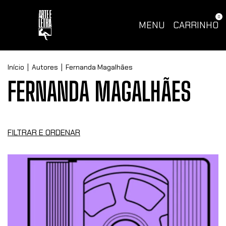
0
MENU
CARRINHO
Início
|
Autores
|
Fernanda Magalhães
FERNANDA MAGALHÃES
FILTRAR E ORDENAR