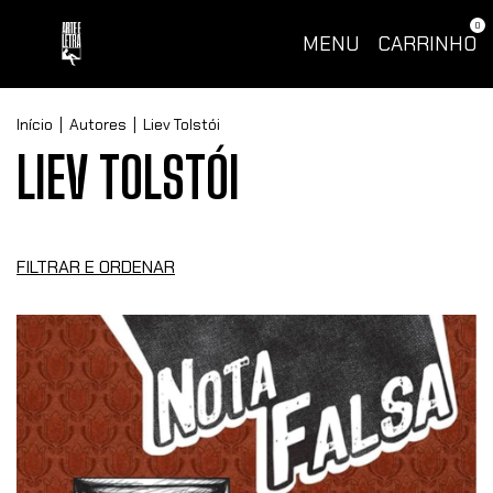
0
MENU
CARRINHO
Início
|
Autores
|
Liev Tolstói
LIEV TOLSTÓI
FILTRAR E ORDENAR