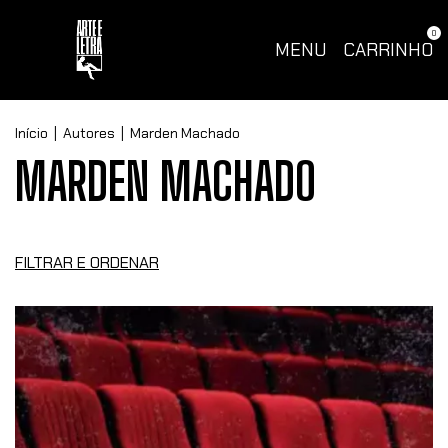
0
MENU
CARRINHO
Início
|
Autores
|
Marden Machado
MARDEN MACHADO
FILTRAR E ORDENAR