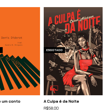
O
ESGOTADO
é um conto
A Culpa é da Noite
R$58,00