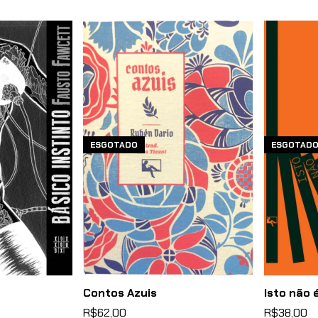
ESGOTADO
ESGOTAD
Contos Azuis
Isto não 
R$62,00
R$38,00