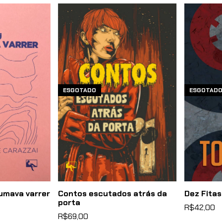
ESGOTADO
ESGOTAD
umava varrer
Contos escutados atrás da
Dez Fita
porta
R$42,00
R$69,00