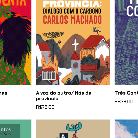
nas
A voz do outro/ Nós da
Três Con
província
R$38,00
R$75,00