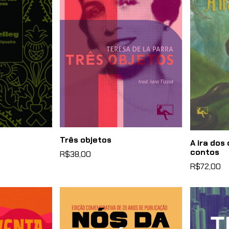
Três objetos
A ira dos
contos
R$38,00
R$72,00