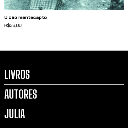
O cão mentecapto
R$36,00
LIVROS
AUTORES
JULIA