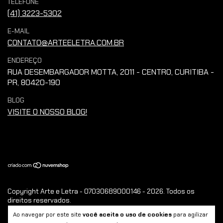
TELEFONE
(41) 3223-5302
E-MAIL
CONTATO@ARTEELETRA.COM.BR
ENDEREÇO
RUA DESEMBARGADOR MOTTA, 2011 - CENTRO, CURITIBA -
PR, 80420-190
BLOG
VISITE O NOSSO BLOG!
Copyright Arte e Letra - 07030689000146 - 2026. Todos os
direitos reservados.
Ao navegar por este site
você aceita o uso de cookies
para agilizar