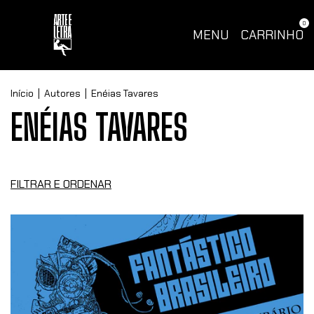
0
MENU
CARRINHO
Início
|
Autores
|
Enéias Tavares
ENÉIAS TAVARES
FILTRAR E ORDENAR