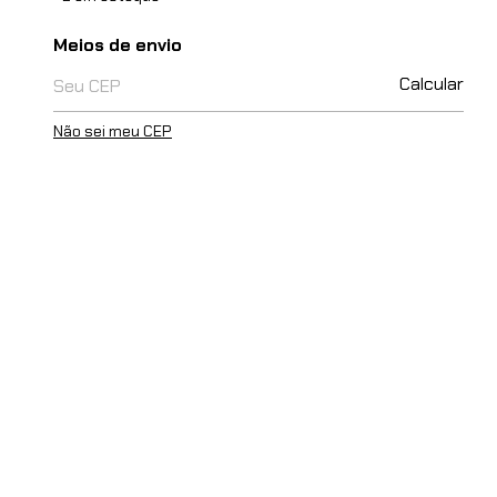
Entregas para o CEP:
Meios de envio
Calcular
Não sei meu CEP