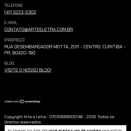
TELEFONE
(41) 3223-5302
E-MAIL
CONTATO@ARTEELETRA.COM.BR
ENDEREÇO
RUA DESEMBARGADOR MOTTA, 2011 - CENTRO, CURITIBA -
PR, 80420-190
BLOG
VISITE O NOSSO BLOG!
Copyright Arte e Letra - 07030689000146 - 2026. Todos os
direitos reservados.
Ao navegar por este site
você aceita o uso de cookies
para agilizar