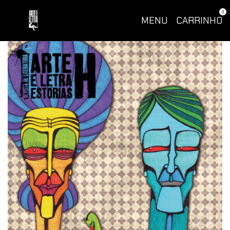
0
MENU
CARRINHO