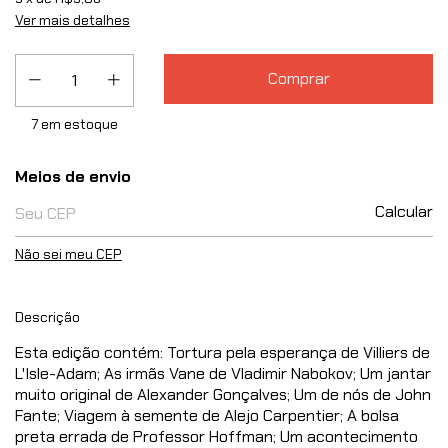
Ver mais detalhes
7
em estoque
Entregas para o CEP:
Meios de envio
Calcular
Não sei meu CEP
Descrição
Esta edição contém: Tortura pela esperança de Villiers de
L'Isle-Adam; As irmãs Vane de Vladimir Nabokov; Um jantar
muito original de Alexander Gonçalves; Um de nós de John
Fante; Viagem à semente de Alejo Carpentier; A bolsa
preta errada de Professor Hoffman; Um acontecimento