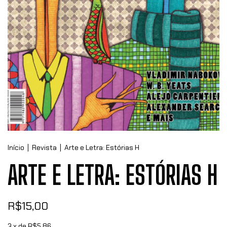
Início
|
Revista
|
Arte e Letra: Estórias H
ARTE E LETRA: ESTÓRIAS H
R$15,00
3
x de
R$5,86