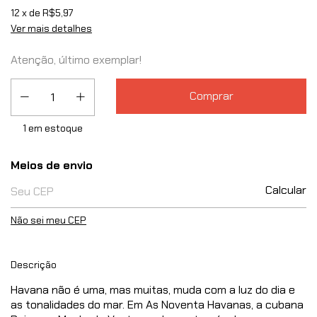
12
x de
R$5,97
Ver mais detalhes
Atenção, último exemplar!
1
em estoque
Entregas para o CEP:
Meios de envio
Calcular
Não sei meu CEP
Descrição
Havana não é uma, mas muitas, muda com a luz do dia e
as tonalidades do mar. Em As Noventa Havanas, a cubana