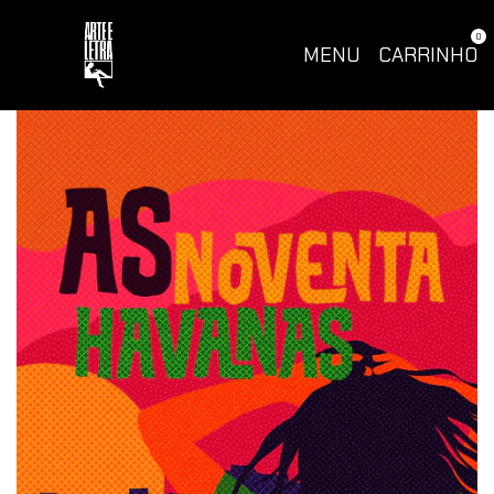
0
MENU
CARRINHO