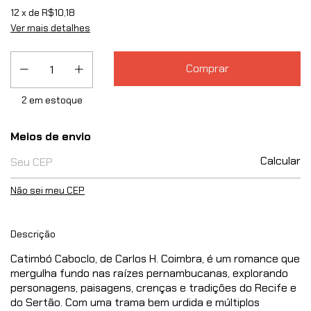
12
x de
R$10,18
Ver mais detalhes
2
em estoque
Entregas para o CEP:
Meios de envio
Calcular
Não sei meu CEP
Descrição
Catimbó Caboclo, de Carlos H. Coimbra, é um romance que
mergulha fundo nas raízes pernambucanas, explorando
personagens, paisagens, crenças e tradições do Recife e
do Sertão. Com uma trama bem urdida e múltiplos