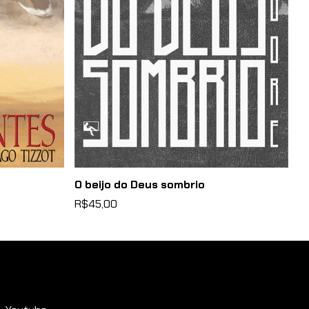
O beijo do Deus sombrio
A
R$45,00
R