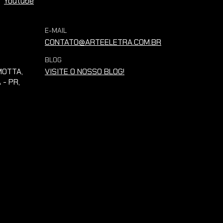
Youtube
E-MAIL
CONTATO@ARTEELETRA.COM.BR
BLOG
OTTA,
VISITE O NOSSO BLOG!
 - PR,