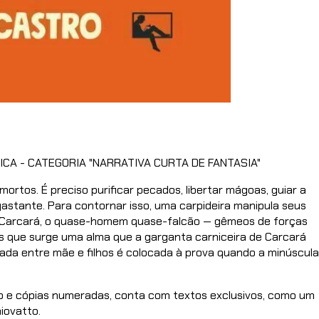
CA - CATEGORIA "NARRATIVA CURTA DE FANTASIA"
ortos. É preciso purificar pecados, libertar mágoas, guiar a
astante. Para contornar isso, uma carpideira manipula seus
 e Carcará, o quase-homem quase-falcão — gêmeos de forças
is que surge uma alma que a garganta carniceira de Carcará
ada entre mãe e filhos é colocada à prova quando a minúscula
do e cópias numeradas, conta com textos exclusivos, como um
iovatto.