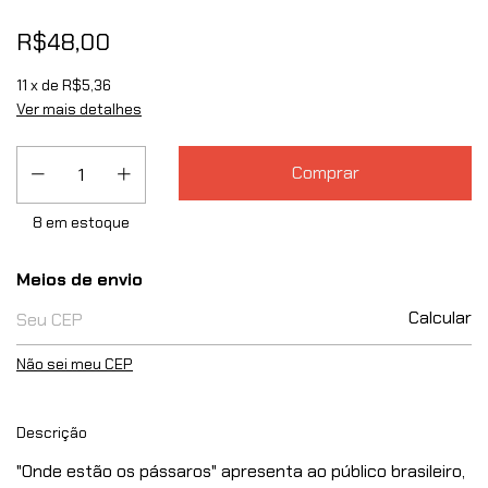
R$48,00
11
x de
R$5,36
Ver mais detalhes
8
em estoque
Entregas para o CEP:
Meios de envio
Calcular
Não sei meu CEP
Descrição
"Onde estão os pássaros" apresenta ao público brasileiro,