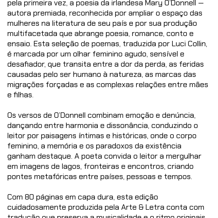
pela primeira vez, a poesia da irlandesa Mary O’Donnell —
autora premiada, reconhecida por ampliar o espaço das
mulheres na literatura de seu país e por sua produção
multifacetada que abrange poesia, romance, conto e
ensaio. Esta seleção de poemas, traduzida por Luci Collin,
é marcada por um olhar feminino agudo, sensível e
desafiador, que transita entre a dor da perda, as feridas
causadas pelo ser humano à natureza, as marcas das
migrações forçadas e as complexas relações entre mães
e filhas.
Os versos de O’Donnell combinam emoção e denúncia,
dançando entre harmonia e dissonância, conduzindo o
leitor por paisagens íntimas e históricas, onde o corpo
feminino, a memória e os paradoxos da existência
ganham destaque. A poeta convida o leitor a mergulhar
em imagens de lagos, fronteiras e encontros, criando
pontes metafóricas entre países, pessoas e tempos.
Com 80 páginas em capa dura, esta edição
cuidadosamente produzida pela Arte & Letra conta com
tradução que preserva a musicalidade e o ritmo originais,