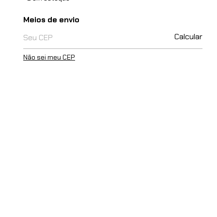
Entregas para o CEP:
Meios de envio
Calcular
Não sei meu CEP