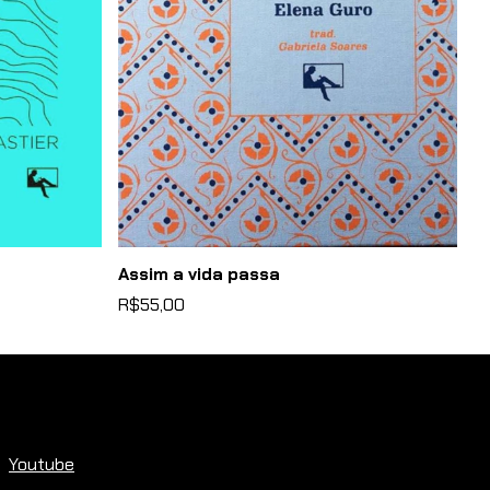
Assim a vida passa
A 
R$55,00
R
Youtube