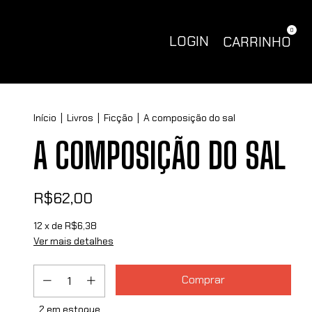
0
LOGIN
CARRINHO
Início
|
Livros
|
Ficção
|
A composição do sal
A COMPOSIÇÃO DO SAL
R$62,00
12
x de
R$6,38
Ver mais detalhes
2
em estoque