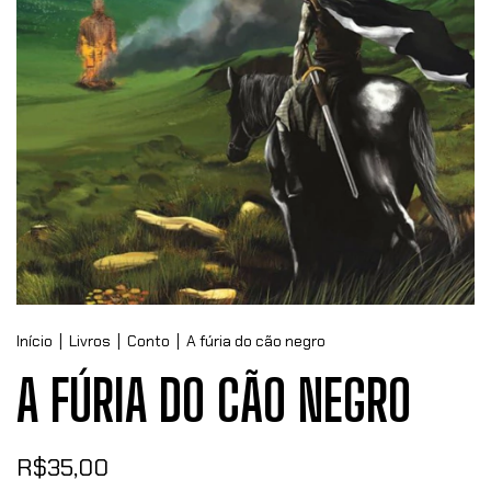
Início
|
Livros
|
Conto
|
A fúria do cão negro
A FÚRIA DO CÃO NEGRO
R$35,00