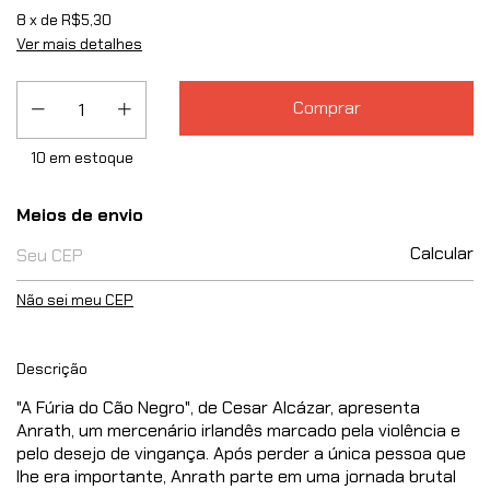
8
x de
R$5,30
Ver mais detalhes
10
em estoque
Entregas para o CEP:
Meios de envio
Calcular
Não sei meu CEP
Descrição
"A Fúria do Cão Negro", de Cesar Alcázar, apresenta
Anrath, um mercenário irlandês marcado pela violência e
pelo desejo de vingança. Após perder a única pessoa que
lhe era importante, Anrath parte em uma jornada brutal