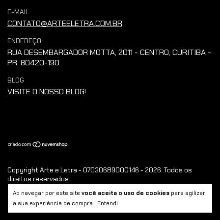
E-MAIL
CONTATO@ARTEELETRA.COM.BR
ENDEREÇO
RUA DESEMBARGADOR MOTTA, 2011 - CENTRO, CURITIBA -
PR, 80420-190
BLOG
VISITE O NOSSO BLOG!
Copyright Arte e Letra - 07030689000146 - 2026. Todos os
direitos reservados.
Ao navegar por este site
você aceita o uso de cookies
para agilizar
a sua experiência de compra.
Entendi