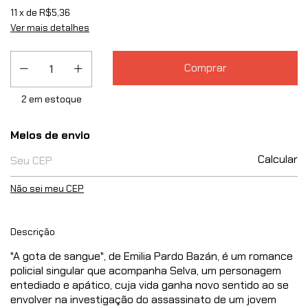
11
x de
R$5,36
Ver mais detalhes
2
em estoque
Entregas para o CEP:
Meios de envio
Calcular
Não sei meu CEP
Descrição
"A gota de sangue", de Emilia Pardo Bazán, é um romance
policial singular que acompanha Selva, um personagem
entediado e apático, cuja vida ganha novo sentido ao se
envolver na investigação do assassinato de um jovem