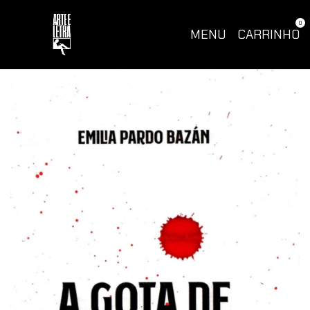
0
MENU
CARRINHO