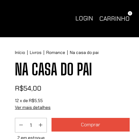
0
LOGIN
CARRINHO
Início
|
Livros
|
Romance
|
Na casa do pai
NA CASA DO PAI
R$54,00
12
x de
R$5,55
Ver mais detalhes
2
em estoque