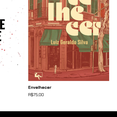
Envelhecer
O
R$75,00
R