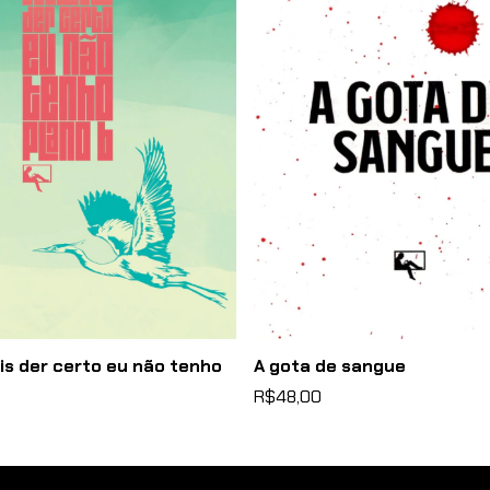
s der certo eu não tenho
A gota de sangue
R$48,00