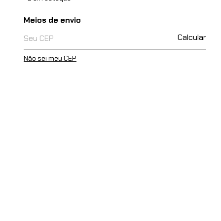
Entregas para o CEP:
Meios de envio
Calcular
Não sei meu CEP