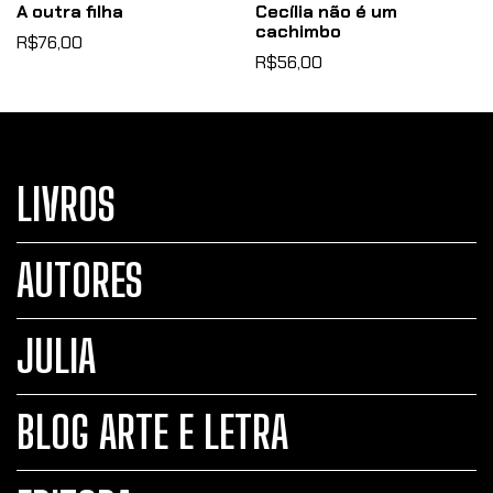
A outra filha
Cecília não é um
cachimbo
R$76,00
R$56,00
LIVROS
AUTORES
JULIA
BLOG ARTE E LETRA