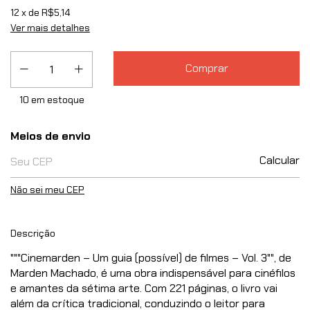
12
x de
R$5,14
Ver mais detalhes
10
em estoque
Entregas para o CEP:
Meios de envio
Calcular
Não sei meu CEP
Descrição
"""Cinemarden – Um guia (possível) de filmes – Vol. 3"", de
Marden Machado, é uma obra indispensável para cinéfilos
e amantes da sétima arte. Com 221 páginas, o livro vai
além da crítica tradicional, conduzindo o leitor para