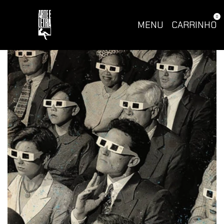
0
MENU
CARRINHO