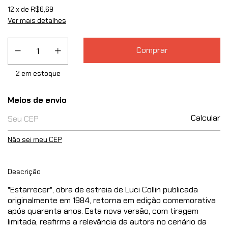
12
x de
R$6,69
Ver mais detalhes
2
em estoque
Entregas para o CEP:
Meios de envio
Calcular
Não sei meu CEP
Descrição
"Estarrecer", obra de estreia de Luci Collin publicada
originalmente em 1984, retorna em edição comemorativa
após quarenta anos. Esta nova versão, com tiragem
limitada, reafirma a relevância da autora no cenário da