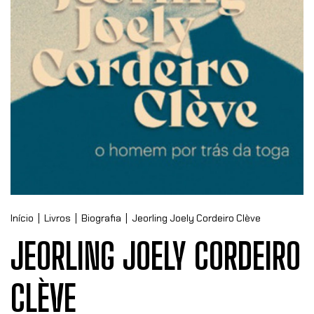
Início
|
Livros
|
Biografia
|
Jeorling Joely Cordeiro Clève
JEORLING JOELY CORDEIRO
CLÈVE