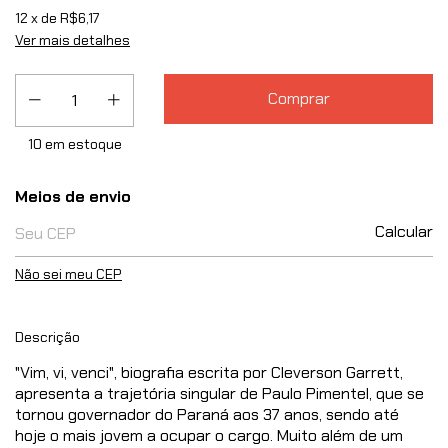
12
x de
R$6,17
Ver mais detalhes
10
em estoque
Entregas para o CEP:
Meios de envio
Calcular
Não sei meu CEP
Descrição
"Vim, vi, venci", biografia escrita por Cleverson Garrett,
apresenta a trajetória singular de Paulo Pimentel, que se
tornou governador do Paraná aos 37 anos, sendo até
hoje o mais jovem a ocupar o cargo. Muito além de um