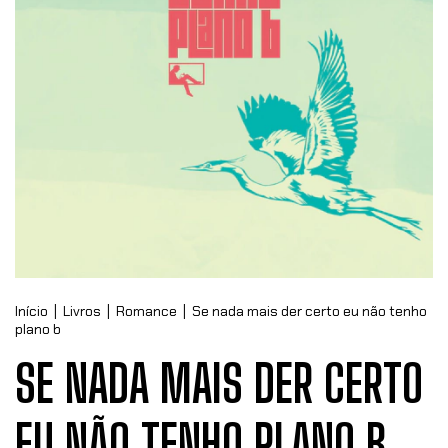
Início
|
Livros
|
Romance
|
Se nada mais der certo eu não tenho
plano b
SE NADA MAIS DER CERTO
EU NÃO TENHO PLANO B