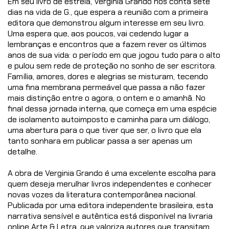
Em seu livro de estreia, Verginia Grando nos conta sete
dias na vida de G., que espera a reunião com a primeira
editora que demonstrou algum interesse em seu livro.
Uma espera que, aos poucos, vai cedendo lugar a
lembranças e encontros que a fazem rever os últimos
anos de sua vida: o período em que jogou tudo para o alto
e pulou sem rede de proteção no sonho de ser escritora.
Família, amores, dores e alegrias se misturam, tecendo
uma fina membrana permeável que passa a não fazer
mais distinção entre o agora, o ontem e o amanhã. No
final dessa jornada interna, que começa em uma espécie
de isolamento autoimposto e caminha para um diálogo,
uma abertura para o que tiver que ser, o livro que ela
tanto sonhara em publicar passa a ser apenas um
detalhe.
A obra de Verginia Grando é uma excelente escolha para
quem deseja merulhar livros independentes e conhecer
novas vozes da literatura contemporânea nacional.
Publicada por uma editora independente brasileira, esta
narrativa sensível e autêntica está disponível na livraria
online Arte & Letra, que valoriza autores que transitam