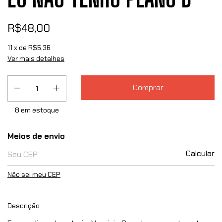
R$48,00
11
x de
R$5,36
Ver mais detalhes
8
em estoque
Entregas para o CEP:
Meios de envio
Calcular
Não sei meu CEP
Descrição