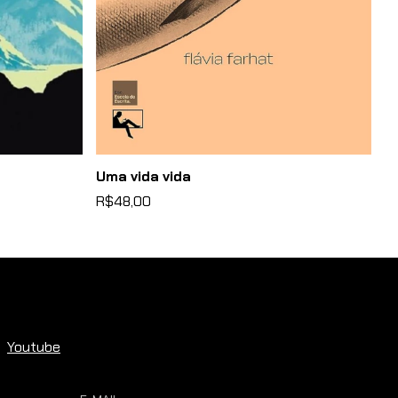
Uma vida vida
A 
R$48,00
R
Youtube