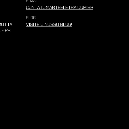
E-MAIL
CONTATO@ARTEELETRA.COM.BR
BLOG
OTTA,
VISITE O NOSSO BLOG!
 - PR,