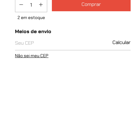
2
em estoque
Entregas para o CEP:
Meios de envio
Calcular
Não sei meu CEP