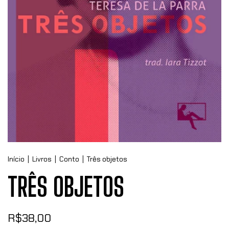
Início
|
Livros
|
Conto
|
Três objetos
TRÊS OBJETOS
R$38,00