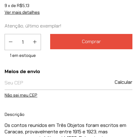
9
x de
R$5,13
Ver mais detalhes
Atenção, último exemplar!
1
em estoque
Entregas para o CEP:
Meios de envio
Calcular
Não sei meu CEP
Descrição
Os contos reunidos em Três Objetos foram escritos em
Caracas, provavelmente entre 1915 e 1923, mas