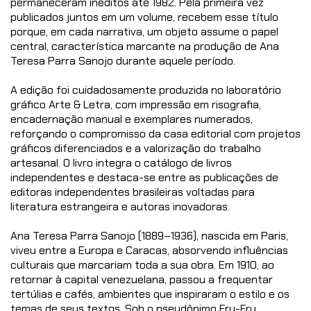
permaneceram inéditos até 1982. Pela primeira vez
publicados juntos em um volume, recebem esse título
porque, em cada narrativa, um objeto assume o papel
central, característica marcante na produção de Ana
Teresa Parra Sanojo durante aquele período.
A edição foi cuidadosamente produzida no laboratório
gráfico Arte & Letra, com impressão em risografia,
encadernação manual e exemplares numerados,
reforçando o compromisso da casa editorial com projetos
gráficos diferenciados e a valorização do trabalho
artesanal. O livro integra o catálogo de livros
independentes e destaca-se entre as publicações de
editoras independentes brasileiras voltadas para
literatura estrangeira e autoras inovadoras.
Ana Teresa Parra Sanojo (1889–1936), nascida em Paris,
viveu entre a Europa e Caracas, absorvendo influências
culturais que marcariam toda a sua obra. Em 1910, ao
retornar à capital venezuelana, passou a frequentar
tertúlias e cafés, ambientes que inspiraram o estilo e os
temas de seus textos. Sob o pseudônimo Fru-Fru,