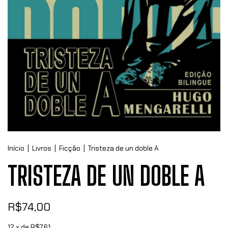
Início
|
Livros
|
Ficção
|
Tristeza de un doble A
TRISTEZA DE UN DOBLE A
R$74,00
12
x de
R$7,61