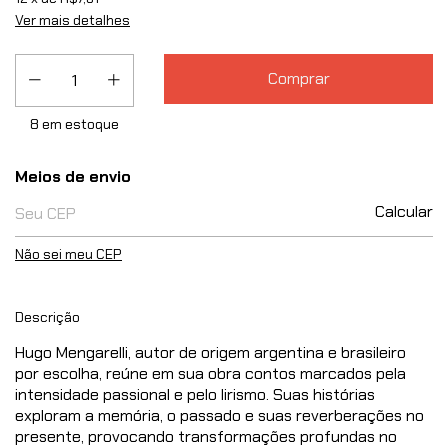
Ver mais detalhes
8
em estoque
Entregas para o CEP:
Meios de envio
Calcular
Não sei meu CEP
Descrição
Hugo Mengarelli, autor de origem argentina e brasileiro
por escolha, reúne em sua obra contos marcados pela
intensidade passional e pelo lirismo. Suas histórias
exploram a memória, o passado e suas reverberações no
presente, provocando transformações profundas no