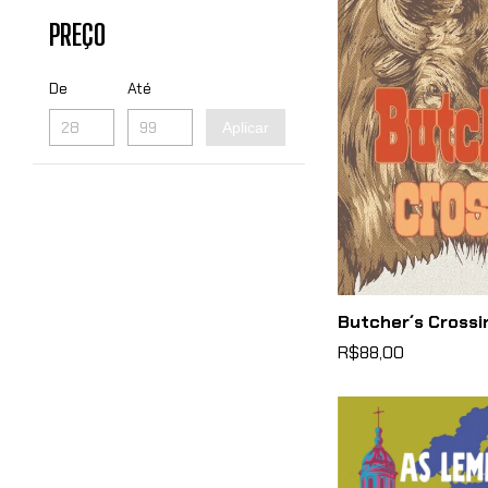
PREÇO
De
Até
Aplicar
Butcher´s Crossi
R$88,00