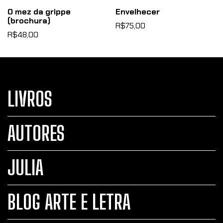
O mez da grippe
Envelhecer
(brochura)
R$75,00
R$48,00
LIVROS
AUTORES
JULIA
BLOG ARTE E LETRA