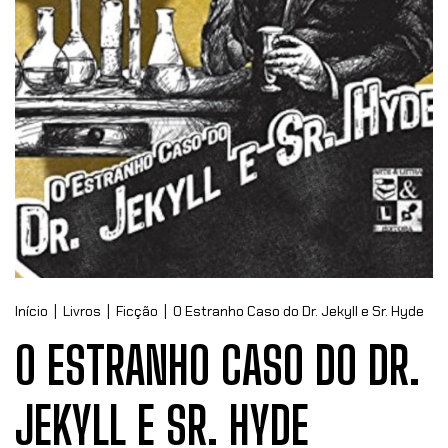
Início
|
Livros
|
Ficção
|
O Estranho Caso do Dr. Jekyll e Sr. Hyde
O ESTRANHO CASO DO DR.
JEKYLL E SR. HYDE