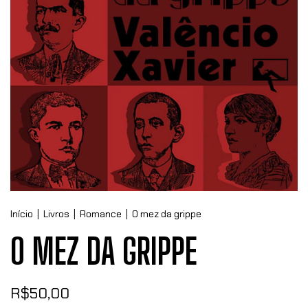
Início
|
Livros
|
Romance
|
O mez da grippe
O MEZ DA GRIPPE
R$50,00